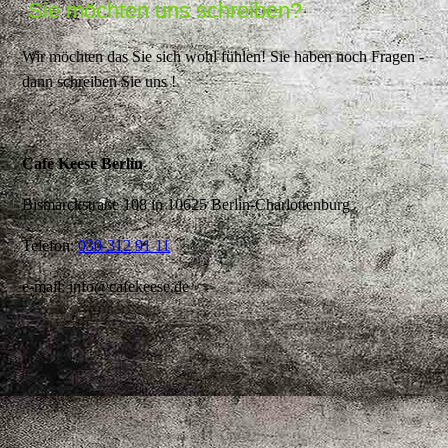
Sie möchten uns schreiben?
Wir möchten das Sie sich wohl fühlen! Sie haben noch Fragen -
dann schreiben Sie uns !
Café Keese Berlin
Bismarckstraße 108 in 10625 Berlin-Charlottenburg
Telefon:
030-312 91 11
e-mail: info@cafekeese.de